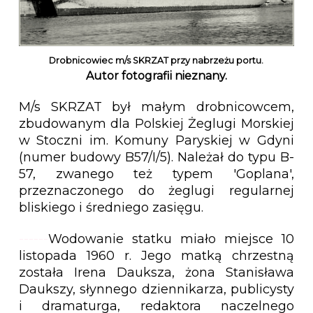
Drobnicowiec m/s SKRZAT przy nabrzeżu portu.
Autor fotografii nieznany.
M/s SKRZAT był małym drobnicowcem,
zbudowanym dla Polskiej Żeglugi Morskiej
w Stoczni im. Komuny Paryskiej w Gdyni
(numer budowy B57/I/5). Należał do typu B-
57, zwanego też typem 'Goplana',
przeznaczonego do żeglugi regularnej
bliskiego i średniego zasięgu.
------
Wodowanie statku miało miejsce 10
listopada 1960 r. Jego matką chrzestną
została Irena Dauksza, żona Stanisława
Daukszy, słynnego dziennikarza, publicysty
i dramaturga, redaktora naczelnego