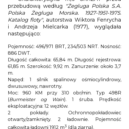
przebudową według
"Żegluga Polska S.A.
Polska Żegluga
Morska. 1927-1951-1975.
Katalog floty"
, autorstwa Wiktora Fenrycha
i Andrzeja Mielcarka (1977), wyglądała
następująco:
Pojemność: 496/971 BRT, 234/503 NRT. Nośność:
886 DWT.
Długość całkowita: 65,84 m. Długość rejestrowa:
61,85 m. Szerokość: 9,92 m. Zanurzenie: około 3,7
m.
Napęd: 1 silnik spalinowy ośmiocylindrowy,
dwusuwowy, nawrotny.
Moc: 960 KM przy 310 obr/min. Typ 498R
(
Burmeister og Wain
). 1 śruba. Prędkość
eksploatacyjna: 12 węzłów.
2 pokłady. Ochronnopokładowiec
otwarty/zamknięty. 2 ładownie. Pojemność
3
całkowita ładowni 1912 m
(dla ziarna).