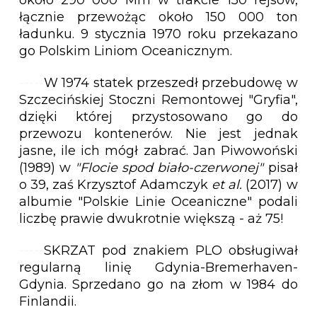
około 290 000 Mm w trakcie 150 rejsów,
łącznie przewożąc około 150 000 ton
ładunku. 9 stycznia 1970 roku przekazano
go Polskim Liniom Oceanicznym.
-----
W 1974 statek przeszedł przebudowę w
Szczecińskiej Stoczni Remontowej "Gryfia",
dzięki której przystosowano go do
przewozu kontenerów. Nie jest jednak
jasne, ile ich mógł zabrać. Jan Piwowoński
(1989) w
"Flocie spod biało-czerwonej"
pisał
o 39, zaś Krzysztof Adamczyk
et al.
(2017) w
albumie "Polskie Linie Oceaniczne" podali
liczbę prawie dwukrotnie większą - aż 75!
-----
SKRZAT pod znakiem PLO obsługiwał
regularną linię Gdynia-Bremerhaven-
Gdynia. Sprzedano go na złom w 1984 do
Finlandii.