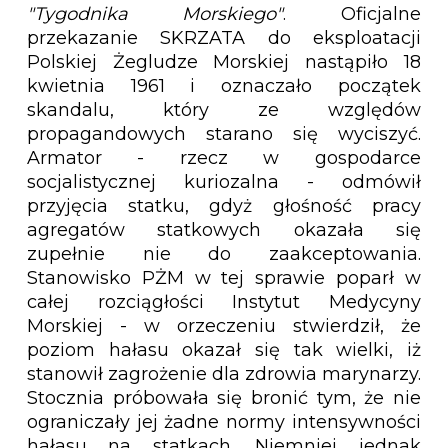
"Tygodnika Morskiego"
. Oficjalne
przekazanie SKRZATA do eksploatacji
Polskiej Żegludze Morskiej nastąpiło 18
kwietnia 1961 i oznaczało początek
skandalu, który ze względów
propagandowych starano się wyciszyć.
Armator - rzecz w gospodarce
socjalistycznej kuriozalna - odmówił
przyjęcia statku, gdyż głośność pracy
agregatów statkowych okazała się
zupełnie nie do zaakceptowania.
Stanowisko PŻM w tej sprawie poparł w
całej rozciągłości Instytut Medycyny
Morskiej - w orzeczeniu stwierdził, że
poziom hałasu okazał się tak wielki, iż
stanowił zagrożenie dla zdrowia marynarzy.
Stocznia próbowała się bronić tym, że nie
ograniczały jej żadne normy intensywności
hałasu na statkach. Niemniej jednak